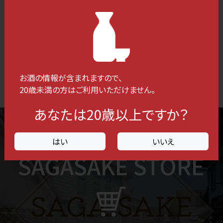
2026.01.23
2025.09.02
令和8年 春の蔵開き情報
「第3回 BARきょうどうくみあ
い」 開催のご案内
一覧へ
お酒の情報が含まれますので、
20歳未満の方はご利用いただけません。
あなたは20歳以上ですか？
佐賀ん酒と酒器や蔵元グッズが買える！
はい
いいえ
SAGASAKE STORE